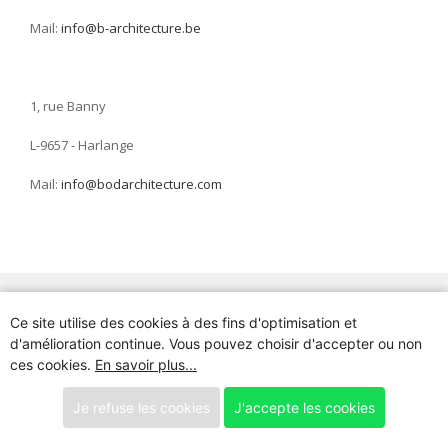
Mail:
info@b-architecture.be
1, rue Banny
L-9657 - Harlange
Mail:
info@bodarchitecture.com
Ce site utilise des cookies à des fins d'optimisation et
d'amélioration continue. Vous pouvez choisir d'accepter ou non
ces cookies.
En savoir plus...
Utilisation des cookies sur ce site
Je refuse les cookies
J'accepte les cookies
Qu'est-ce qu’un cookie et quelle est leur utilité ?
®b-architecture -
Politique de cookies
-
Powered by Gliber
Un cookie est un petit fichier de données ou de texte qui est