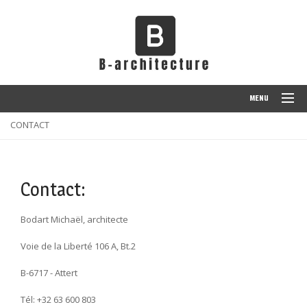
MENU
CONTACT
ACCUEIL
PRÉSENTATION
RÉALISATIONS
Contact:
PROJETS EN COURS
Bodart Michaël, architecte
CONTACT
Voie de la Liberté 106 A, Bt.2
B-6717 - Attert
Tél: +32 63 600 803